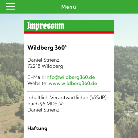
Menü
Impressum
Wildberg 360°
Daniel Strienz
72218 Wildberg
E-Mail:
info@wildberg360.de
Website:
www.wildberg360.de
Inhaltlich Verantwortlicher (ViSdP)
nach §6 MDStV:
Daniel Strienz
Haftung