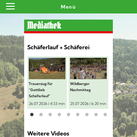
Menü
Mediathek
Schäferlauf + Schäferei
Trauerzug für "Gottlieb Schäferlauf"
Wildberger Nachmittag
Schäferl
Trauerzug für
Wildberger
Schäferlaufm
"Gottlieb
Nachmittag
vor dem Ratha
Schäferlauf"
26.07.2026 | 4:33 min
25.07.2026 | 6:20 min
24.07.2026 | 2
Weitere Videos