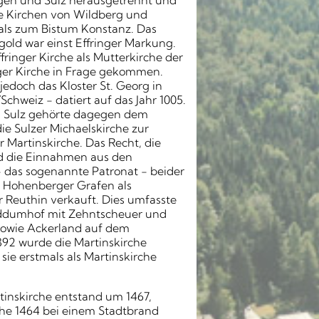
ingen und Sulz herausgetrennt und
Die Kirchen von Wildberg und
s zum Bistum Konstanz. Das
gold war einst Effringer Markung.
fringer Kirche als Mutterkirche der
er Kirche in Frage gekommen.
jedoch das Kloster St. Georg in
chweiz − datiert auf das Jahr 1005.
n Sulz gehörte dagegen dem
e Sulzer Michaelskirche zur
 Martinskirche. Das Recht, die
nd die Einnahmen aus den
- das sogenannte Patronat - beider
n Hohenberger Grafen als
r Reuthin verkauft. Dies umfasste
ddumhof mit Zehntscheuer und
owie Ackerland auf dem
392 wurde die Martinskirche
sie erstmals als Martinskirche
tinskirche entstand um 1467,
he 1464 bei einem Stadtbrand