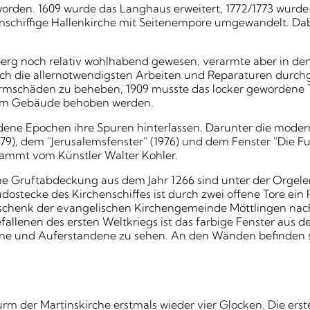
worden. 1609 wurde das Langhaus erweitert, 1772/1773 wurde 
 einschiffige Hallenkirche mit Seitenempore umgewandelt. 
berg noch relativ wohlhabend gewesen, verarmte aber in de
och die allernotwendigsten Arbeiten und Reparaturen durch
urmschäden zu beheben, 1909 musste das locker gewordene 
 am Gebäude behoben werden.
ene Epochen ihre Spuren hinterlassen. Darunter die modern
79), dem "Jerusalemsfenster" (1976) und dem Fenster "Die F
tammt vom Künstler Walter Kohler.
e Gruftabdeckung aus dem Jahr 1266 sind unter der Orgelem
dostecke des Kirchenschiffes ist durch zwei offene Tore ei
 Geschenk der evangelischen Kirchengemeinde Möttlingen nac
llenen des ersten Weltkriegs ist das farbige Fenster aus dem
ene und Auferstandene zu sehen. An den Wänden befinden si
m der Martinskirche erstmals wieder vier Glocken. Die erste