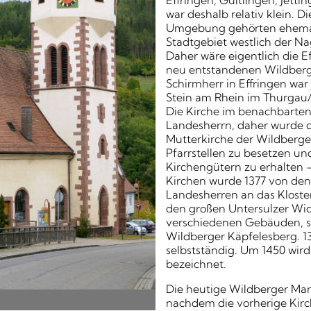
Effringen, Gültlingen, Jett
war deshalb relativ klein. 
Umgebung gehörten ehemal
Stadtgebiet westlich der Na
Daher wäre eigentlich die Ef
neu entstandenen Wildberg
Schirmherr in Effringen war 
Stein am Rhein im Thurgau/S
Die Kirche im benachbarte
Landesherrn, daher wurde di
Mutterkirche der Wildberger
Pfarrstellen zu besetzen u
Kirchengütern zu erhalten 
Kirchen wurde 1377 von de
Landesherren an das Kloste
den großen Untersulzer Wi
verschiedenen Gebäuden, s
Wildberger Käpfelesberg. 1
selbstständig. Um 1450 wird 
bezeichnet.
Die heutige Wildberger Mar
nachdem die vorherige Kirc