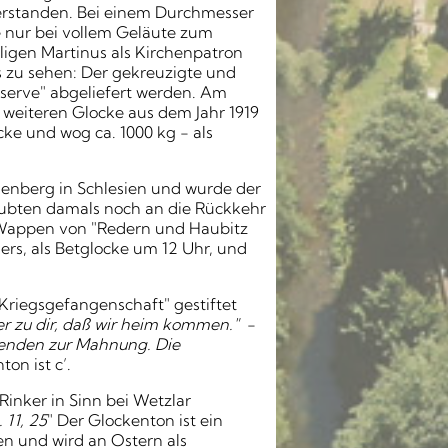
berstanden. Bei einem Durchmesser
ie nur bei vollem Geläute zum
ligen Martinus als Kirchenpatron
fs zu sehen: Der gekreuzigte und
serve" abgeliefert werden. Am
 weiteren Glocke aus dem Jahr 1919
ke und wog ca. 1000 kg - als
idenberg in Schlesien und wurde der
laubten damals noch an die Rückkehr
en Wappen von "Redern und Haubitz
ers, als Betglocke um 12 Uhr, und
Kriegsgefangenschaft" gestiftet
er zu dir, daß wir heim kommen."
-
enden zur Mahnung. Die
ton ist c’.
Rinker in Sinn bei Wetzlar
 11, 25
" Der Glockenton ist ein
en und wird an Ostern als