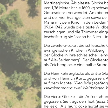
Martinsglocke. Als älteste Glocke 
von 1,36 Meter ist sie 1600 kg schw
Gottesdienst verwendet. Am oberen 
und der vier Evangelisten sowie den
Maria mit dem Kind. In den beiden
09.04.1942 wurde die älteste Wildb
zerschlagen und die Trümmer einges
Inschrift trug sie "osana heiß ich - 
Die zweite Glocke , die schlesisch
evangelischen Kirche in Wildberg i
der Glocke in ihre schlesische Hei
auf Alt-Seidenberg". Der Glockento
als Zeichenglocke eine halbe Stund
Die Heimkehrerglocke als dritte Gl
und von Heinrich Kurtz gegossen. Am
auf dem Mantel
"Den Kriegsgefang
Heimkehrer aus zwei Weltkriegen 19
Die vierte Glocke - die Auferstehun
gegossen. Sie trägt den Text "
Jesus 
helles d’. Als Taufglocke läutet s