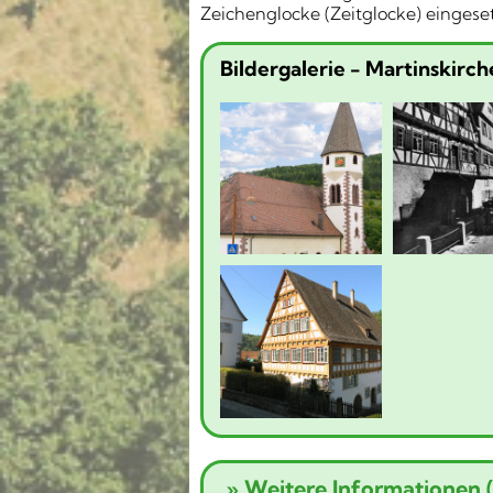
Zeichenglocke (Zeitglocke) eingeset
Bildergalerie - Martinskirch
»
Weitere Informationen (