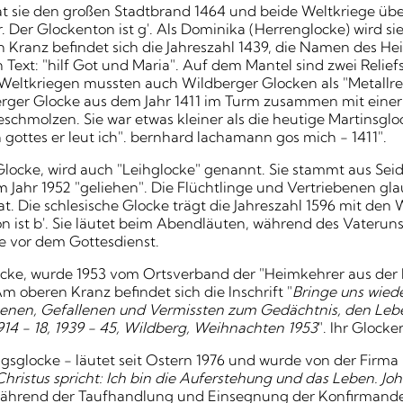
hat sie den großen Stadtbrand 1464 und beide Weltkriege ü
er. Der Glockenton ist g'. Als Dominika (Herrenglocke) wird s
Kranz befindet sich die Jahreszahl 1439, die Namen des Hei
 Text: "hilf Got und Maria". Auf dem Mantel sind zwei Relie
 Weltkriegen mussten auch Wildberger Glocken als "Metallre
erger Glocke aus dem Jahr 1411 im Turm zusammen mit einer
chmolzen. Sie war etwas kleiner als die heutige Martinsgloc
in gottes er leut ich". bernhard lachamann gos mich - 1411".
e Glocke, wird auch "Leihglocke" genannt. Sie stammt aus Se
m Jahr 1952 "geliehen". Die Flüchtlinge und Vertriebenen g
mat. Die schlesische Glocke trägt die Jahreszahl 1596 mit d
n ist b'. Sie läutet beim Abendläuten, während des Vateruns
e vor dem Gottesdienst.
ocke, wurde 1953 vom Ortsverband der "Heimkehrer aus der 
 oberen Kranz befindet sich die Inschrift "
Bringe uns wied
enen, Gefallenen und Vermissten zum Gedächtnis, den Leb
14 - 18, 1939 - 45, Wildberg, Weihnachten 1953
". Ihr Glocken
gsglocke - läutet seit Ostern 1976 und wurde von der Firma 
Christus spricht: Ich bin die Auferstehung und das Leben. Joh.
ie während der Taufhandlung und Einsegnung der Konfirmand