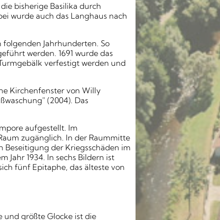
die bisherige Basilika durch
Dabei wurde auch das Langhaus nach
n folgenden Jahrhunderten. So
geführt werden. 1691 wurde das
Turmgebälk verfestigt werden und
e Kirchenfenster von Willy
ußwaschung" (2004). Das
pore aufgestellt. Im
n Raum zugänglich. In der Raummitte
h Beseitigung der Kriegsschäden im
 Jahr 1934. In sechs Bildern ist
ch fünf Epitaphe, das älteste von
 und größte Glocke ist die