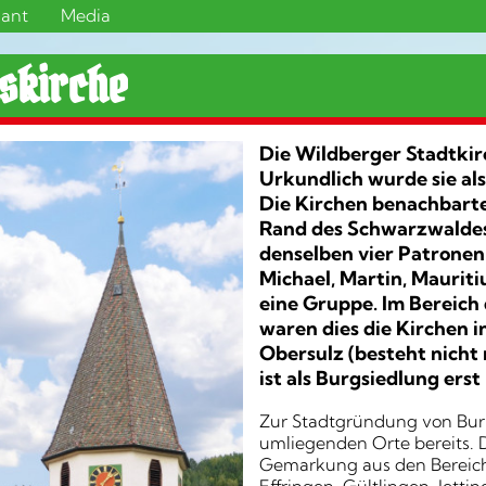
sant
Media
nskirche
Die Wildberger Stadtkirc
Urkundlich wurde sie als
Die Kirchen benachbarte
Rand des Schwarzwalde
denselben vier Patronen
Michael, Martin, Mauriti
eine Gruppe. Im Bereich
waren dies die Kirchen i
Obersulz (besteht nicht
ist als Burgsiedlung erst
Zur Stadtgründung von Burk
umliegenden Orte bereits. 
Gemarkung aus den Bereich