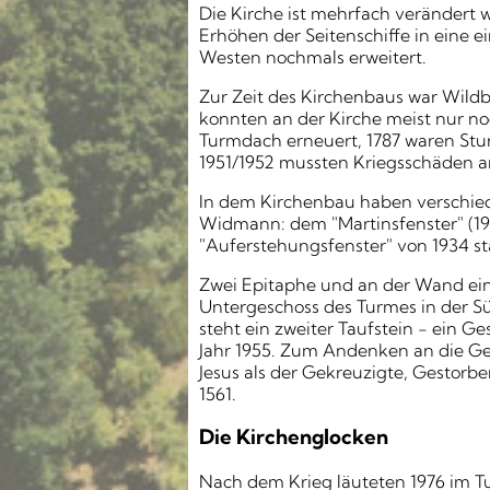
Die Kirche ist mehrfach verändert 
Erhöhen der Seitenschiffe in eine
Westen nochmals erweitert.
Zur Zeit des Kirchenbaus war Wild
konnten an der Kirche meist nur n
Turmdach erneuert, 1787 waren St
1951/1952 mussten Kriegsschäden
In dem Kirchenbau haben verschied
Widmann: dem "Martinsfenster" (19
"Auferstehungsfenster" von 1934 s
Zwei Epitaphe und an der Wand ein
Untergeschoss des Turmes in der Sü
steht ein zweiter Taufstein − ein
Jahr 1955. Zum Andenken an die Gefa
Jesus als der Gekreuzigte, Gestorb
1561.
Die Kirchenglocken
Nach dem Krieg läuteten 1976 im Tur