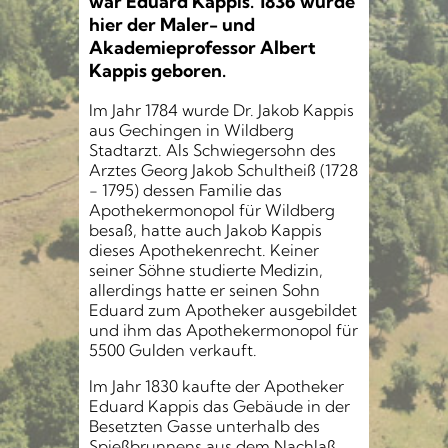
war Eduard Kappis. 1836 wurde
hier der Maler- und
Akademieprofessor Albert
Kappis geboren.
Im Jahr 1784 wurde Dr. Jakob Kappis
aus Gechingen in Wildberg
Stadtarzt. Als Schwiegersohn des
Arztes Georg Jakob Schultheiß (1728
- 1795) dessen Familie das
Apothekermonopol für Wildberg
besaß, hatte auch Jakob Kappis
dieses Apothekenrecht. Keiner
seiner Söhne studierte Medizin,
allerdings hatte er seinen Sohn
Eduard zum Apotheker ausgebildet
und ihm das Apothekermonopol für
5500 Gulden verkauft.
Im Jahr 1830 kaufte der Apotheker
Eduard Kappis das Gebäude in der
Besetzten Gasse unterhalb des
Spießbrunnens aus dem Nachlaß