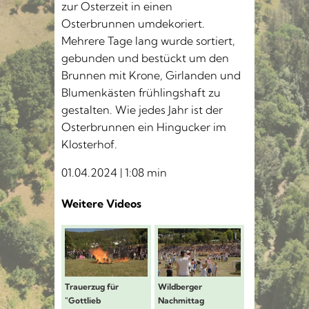
zur Osterzeit in einen
Osterbrunnen umdekoriert.
Mehrere Tage lang wurde sortiert,
gebunden und bestückt um den
Brunnen mit Krone, Girlanden und
Blumenkästen frühlingshaft zu
gestalten. Wie jedes Jahr ist der
Osterbrunnen ein Hingucker im
Klosterhof.
01.04.2024 | 1:08 min
Weitere Videos
Schäferlauf 2026: Trauerzug für "Gottli
Schäferlauf 2026: Wildb
Schäferl
Trauerzug für
Wildberger
Schäferlaufm
"Gottlieb
Nachmittag
vor dem Ratha