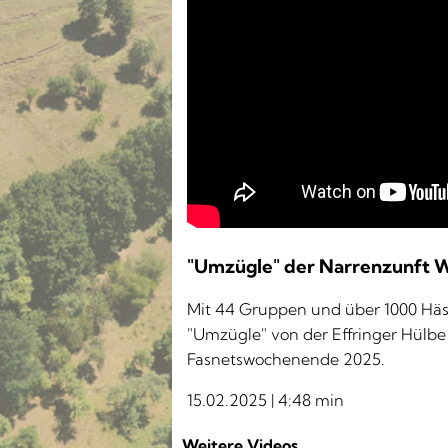
Fasnet - "Umzügle" de
"Umzügle" der Narrenzunft 
Mit 44 Gruppen und über 1000 Häst
"Umzügle" von der Effringer Hülbe 
Fasnetswochenende 2025.
15.02.2025 | 4:48 min
Weitere Videos