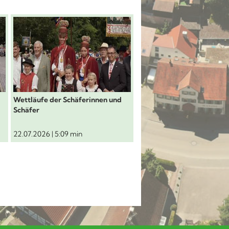
erlaufmorgen vor dem Rathaus
Schäferlauf 2026: Wettläufe der Schäferinnen u
Schäferlauf 2026: F
Wettläufe der Schäferinnen und
Festzug durch die Stadt
Schäfer
22.07.2026 | 5:09 min
20.07.2026 | 5:50 min