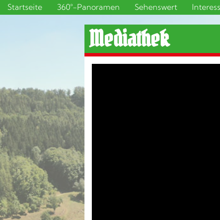
Startseite
360°-Panoramen
Sehenswert
Interes
Mediathek