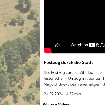
Schäferlauf 2024 - Fes
Festzug durch die Stadt
Der Festzug zum Schäferlauf starte
historischer - Umzug mit bunten T
Nagold, direkt beim ehemaligen Kl
24.07.2024 | 4:57 min
Weitere Videos