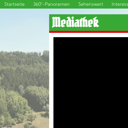
Startseite
360°-Panoramen
Sehenswert
Interes
Mediathek