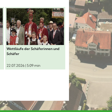
erlaufmorgen vor dem Rathaus
Schäferlauf 2026: Wettläufe der Schäferinnen u
Schäferlauf 2026: F
Wettläufe der Schäferinnen und
Festzug durch die Stadt
Schäfer
22.07.2026 | 5:09 min
20.07.2026 | 5:50 min